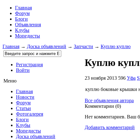
Главная
Форум
Блоги
Объявления
Клубы
Мопедисты
Главная
→
Доска объявлений
→
Запчасти
→
Куплю куплю
Куплю куп
Регистрация
Войти
23 ноября 2013
596
Уфа
Меню
куплю боковые крышки на
Главная
Новости
Все объявления автора
Форум
Комментарии (
0
)
Статьи
Фотогалерея
Нет комментариев. Ваш б
Блоги
Клубы
Добавить комментарий
Мопедисты
Доска объявлений