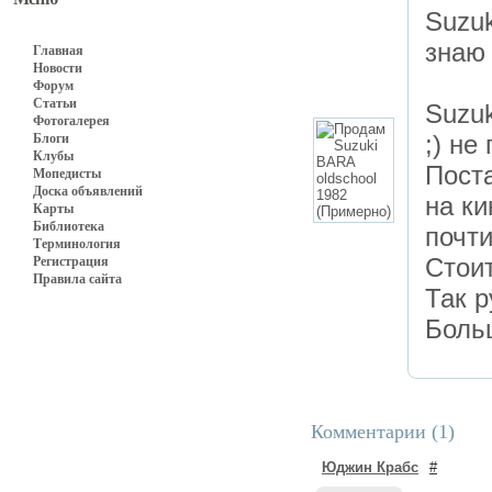
Suzuk
знаю 
Главная
Новости
Форум
Статьи
Suzuk
Фотогалерея
;) не
Блоги
Клубы
Поста
Мопедисты
Доска объявлений
на ки
Карты
Библиотека
почти
Терминология
Стоит
Регистрация
Правила сайта
Так р
Больш
Комментарии (
1
)
Юджин Крабс
#