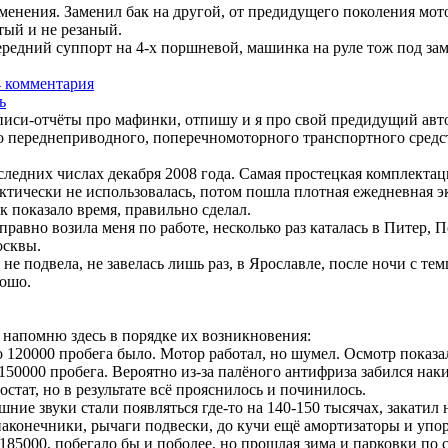
зменения. Заменил бак на другой, от предидущего поколения мот
ятый и не резаный.
ередний суппорт на 4-х поршневой, машинка на руле тож под зам
4 комментария
ь
писи-отчёты про мафинки, отпишу и я про свой предидущий авто
 переднеприводного, поперечномоторного транспортного средс
ледних числах декабря 2008 года. Самая простецкая комплектаци
тически не использовалась, потом пошла плотная ежедневная э
к показало время, правильно сделал.
равно возила меня по работе, несколько раз каталась в Питер, П
осквы.
 не подвела, не завелась лишь раз, в Ярославле, после ночи с те
рошо.
, напомню здесь в порядке их возникновения:
о 120000 пробега было. Мотор работал, но шумел. Осмотр показа
 150000 пробега. Вероятно из-за палёного антифриза забился наки
стат, но в результате всё прояснилось и починилось.
шние звуки стали появляться где-то на 140-150 тысячах, закати
наконечники, рычаги подвески, до кучи ещё амортизаторы и упо
185000, побегало бы и поболее, но прошлая зима и парковки по 