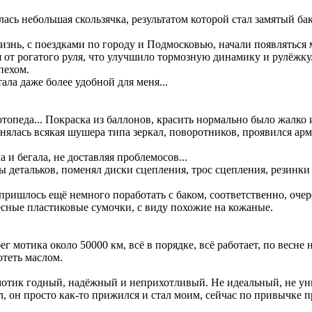
ась небольшая скользячка, результатом которой стал замятый ба
изнь, с поездками по городу и Подмосковью, начали появляться
я от рогатого руля, что улучшило тормозную динамику и рулёжку
пехом.
ала даже более удобной для меня...
педа... Покраска из баллонов, красить нормально было жалко и
нялась всякая шушера типа зеркал, поворотников, проявился ар
 и бегала, не доставляя проблемосов...
ы детальков, поменял диски сцепления, трос сцепления, резинки 
ришлось ещё немного поработать с баком, соответственно, очере
есные пластиковые сумочки, с виду похожие на кожаные.
г мотика около 50000 км, всё в порядке, всё работает, по весн
отеть маслом.
 мотик годный, надёжный и неприхотливый. Не идеальный, не уни
, он просто как-то прижился и стал моим, сейчас по привычке 