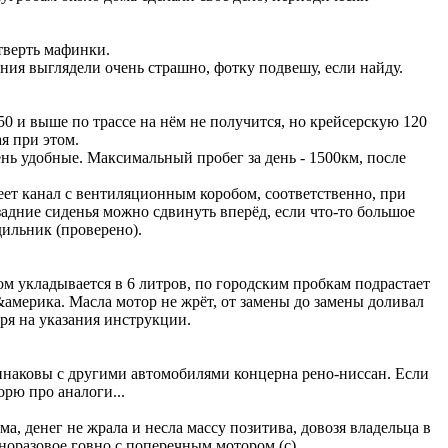
етверть мафинки.
ния выглядели очень страшно, фотку подвешу, если найду.
50 и выше по трассе на нём не получится, но крейсерскую 120
я при этом.
ень удобные. Максимальный пробег за день - 1500км, после
еет канал с вентиляционным коробом, соответственно, при
адние сиденья можно сдвинуть вперёд, если что-то большое
ильник (проверено).
сом укладывается в 6 литров, по городским пробкам подрастает
я&америка. Масла мотор не жрёт, от замены до замены доливал
отря на указания инструкции.
инаковы с другими автомобилями концерна рено-ниссан. Если
рю про аналоги...
ма, денег не жрала и несла массу позитива, довозя владельца в
норазовое говно с поперечным мотором (с).