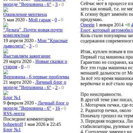
Сейчас мот в процессе и
мопеде "Верховина - 6"
-
3
-
0
зато как новый, т.е. не м
К сезону будет заменён п
Оживление мертвеца
придумаю.
5 мая 2020 -
Мой гараж
-
0
-
0
Onegin
1 января 2014
+8
"Дельта" .Почти новая,почти
Енот, который автомобил
комплектная
Коль стали популярны за
19 апреля 2020 -
Мои "Красные
содержания современного
дьяволята"
-
3
-
0
Итак, куплен новым в пос
Выставляем зажигание
Первый год машинка прак
29 марта 2020 -
Новые сказки о
Гарантию не сохранял, ка
старом
-
0
-
0
Все эти годы машинка исп
меньшей дальности от М
Верховина - 6 первые проблемы
За всё это время машинка
21 марта 2020 -
Личный блог о
верёвочке и всё стало хо
мопеде "Верховина - 6"
-
2
-
0
Про неисправности.
Блог №1
В другой теме уже писал
9 февраля 2020 -
Личный блог о
1. Моторчик печки, где-т
мопеде "Верховина - 6"
-
16
-
0
2. Радиатор печки, около
RSS-лента
Поначалу грешил на термо
Последние комментарии
3. Передняя подвеска. Ли
bobpetroff
1 мая 2026 в 22:45
стабилизаторы, рулевые 
Блог №1
4. Сцепление заменил на 