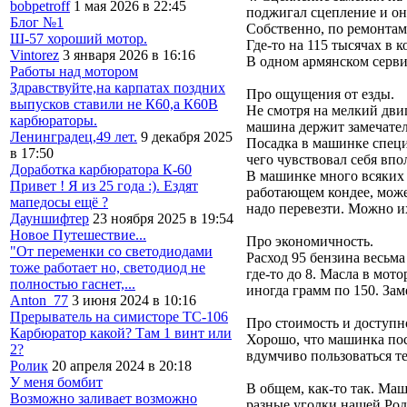
bobpetroff
1 мая 2026 в 22:45
поджигал сцепление и он
Блог №1
Собственно, по ремонтам 
Ш-57 хороший мотор.
Где-то на 115 тысячах в 
Vintorez
3 января 2026 в 16:16
В одном армянском серви
Работы над мотором
Здравствуйте,на карпатах поздних
Про ощущения от езды.
выпусков ставили не К60,а К60В
Не смотря на мелкий двиг
карбюраторы.
машина держит замечатель
Ленинградец,49 лет.
9 декабря 2025
Посадка в машинке специф
в 17:50
чего чувствовал себя впо
Доработка карбюратора К-60
В машинке много всяких 
Привет ! Я из 25 года :). Ездят
работающем кондее, може
мапедосы ещё ?
надо перевезти. Можно и
Дауншифтер
23 ноября 2025 в 19:54
Новое Путешествие...
Про экономичность.
"От переменки со светодиодами
Расход 95 бензина весьма
тоже работает но, светодиод не
где-то до 8. Масла в мот
полностью гаснет,...
иногда грамм по 150. Заме
Anton_77
3 июня 2024 в 10:16
Прерыватель на симисторе ТС-106
Про стоимость и доступно
Карбюратор какой? Там 1 винт или
Хорошо, что машинка пос
2?
вдумчиво пользоваться те
Ролик
20 апреля 2024 в 20:18
У меня бомбит
В общем, как-то так. Маш
Возможно заливает возможно
разные уголки нашей Род