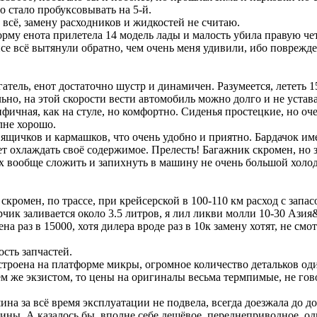
о стало пробуксовывать на 5-й.
всё, замену расходников и жидкостей не считаю.
корму енота прилетела 14 модель лады и малость убила правую ч
се всё вытянули обратно, чем очень меня удивили, ибо поврежде
атель, енот достаточно шустр и динамичен. Разумеется, лететь 1
но, на этой скорости вести автомобиль можно долго и не устава
ичная, как на стуле, но комфортно. Сиденья простецкие, но оч
лне хорошо.
ящичков и кармашков, что очень удобно и приятно. Бардачок им
т охлаждать своё содержимое. Прелесть! Багажник скромен, но з
х вообще сложить и запихнуть в машину не очень большой холод
 скромен, по трассе, при крейсерской в 100-110 км расход с запа
орчик заливается около 3.5 литров, я лил ликви молли 10-30 Ази
на раз в 15000, хотя дилера вроде раз в 10к замену хотят, не см
сть запчастей.
троена на платформе микры, огромное количество детальков од
м же экзистом, то цены на оригиналы весьма термпимые, не гово
ина за всё время эксплуатации не подвела, всегда доезжала до до
ины. А казалось бы, вполне себе дешёвое, переднеприводное, од