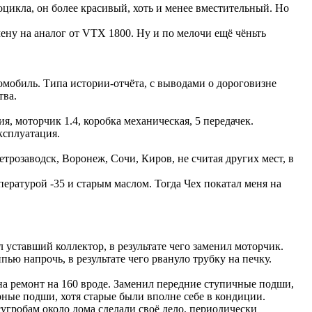
оцикла, он более красивый, хоть и менее вместительный. Но
ену на аналог от VTX 1800. Ну и по мелочи ещё чёньть
мобиль. Типа истории-отчёта, с выводами о дороговизне
тва.
я, моторчик 1.4, коробка механическая, 5 передачек.
ксплуатация.
етрозаводск, Воронеж, Сочи, Киров, не считая других мест, в
мпературой -35 и старым маслом. Тогда Чех покатал меня на
л уставший коллектор, в результате чего заменил моторчик.
пью напрочь, в результате чего рвануло трубку на печку.
л на ремонт на 160 вроде. Заменил передние ступичные подши,
рные подши, хотя старые были вполне себе в кондиции.
сугробам около дома сделали своё дело, периодически