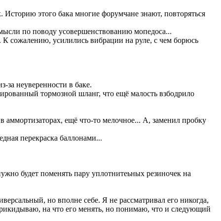
к. Историю этого бака многие форумчане знают, повторяться
 мысли по поводу усовершенствованию мопедоса...
. К сожалению, усилились вибрации на руле, с чем борюсь
з-за неуверенности в баке.
мированный тормозной шланг, что ещё малость взбодрило
в аммортизаторах, ещё что-то мелочное... А, заменил пробку
дная перекраска баллонами...
е нужно будет поменять пару уплотнитеьных резиночек на
версальный, но вполне себе. Я не рассматривал его никогда,
прикидываю, на что его менять, но понимаю, что и следующий