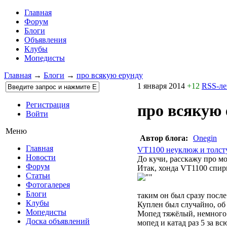
Главная
Форум
Блоги
Объявления
Клубы
Мопедисты
Главная
→
Блоги
→
про всякую ерунду
1 января 2014
+12
RSS-л
Регистрация
про всякую 
Войти
Меню
Автор блога:
Onegin
Главная
VT1100 неуклюж и толст
Новости
До кучи, расскажу про мо
Форум
Итак, хонда VT1100 спир
Статьи
Фотогалерея
Блоги
таким он был сразу после
Клубы
Куплен был случайно, об 
Мопедисты
Мопед тяжёлый, немного 
Доска объявлений
мопед и катад раз 5 за вс