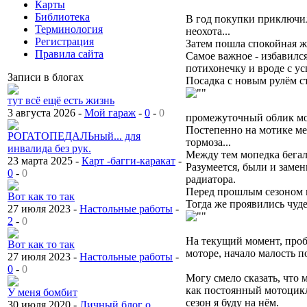
Карты
Библиотека
В год покупки приключил
Терминология
неохота...
Регистрация
Затем пошла спокойная ж
Правила сайта
Самое важное - избавилс
потихонечку и вроде с ус
Записи в блогах
Посадка с новым рулём ст
тут всё ещё есть жизнь
3 августа 2026 -
Мой гараж
-
0
-
0
промежуточный облик мото
Постепенно на мотике ме
РОГАТОПЕДАЛЬный... для
тормоза...
инвалида без рук.
Между тем мопедка бегала
23 марта 2025 -
Карт -багги-каракат
-
Разумеется, были и замен
0
-
0
радиатора.
Перед прошлым сезоном п
Вот как то так
Тогда же проявились чуд
27 июля 2023 -
Настольные работы
-
2
-
0
На текущий момент, пробе
Вот как то так
моторе, начало малость п
27 июля 2023 -
Настольные работы
-
0
-
0
Могу смело сказать, что
как постоянный мотоцикл
У меня бомбит
сезон я буду на нём.
30 июля 2020 -
Личный блог о