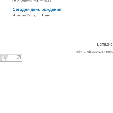
Не определились — 5221
Сегодня день рождения:
Алексей 22rus
,
Саня
Copyright
МОПЕДИСТ
При копировании материал
любителей мокиков и моп