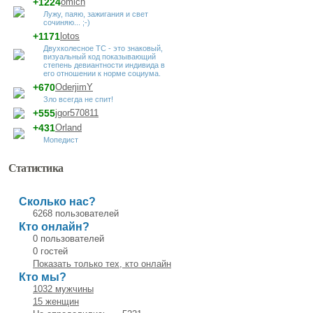
+1224
omich
Лужу, паяю, зажигания и свет
сочиняю... ;-)
+1171
lotos
Двухколесное ТС - это знаковый,
визуальный код показывающий
степень девиантности индивида в
его отношении к норме социума.
+670
OderjimY
Зло всегда не спит!
+555
jgor570811
+431
Orland
Мопедист
Статистика
Сколько нас?
6268 пользователей
Кто онлайн?
0 пользователей
0 гостей
Показать только тех, кто онлайн
Кто мы?
1032 мужчины
15 женщин