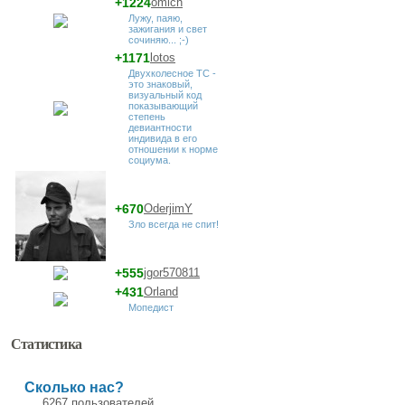
+1224
omich
Лужу, паяю,
зажигания и свет
сочиняю... ;-)
+1171
lotos
Двухколесное ТС -
это знаковый,
визуальный код
показывающий
степень
девиантности
индивида в его
отношении к норме
социума.
+670
OderjimY
Зло всегда не спит!
+555
jgor570811
+431
Orland
Мопедист
Статистика
Сколько нас?
6267 пользователей