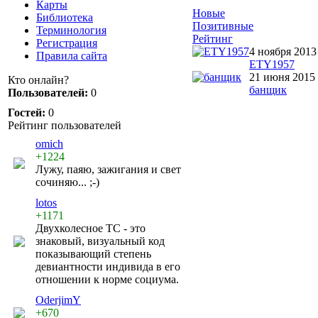
Карты
Новые
Библиотека
Позитивные
Терминология
Рейтинг
Регистрация
4 ноября 2013
Правила сайта
ETY1957
21 июня 2015
Кто онлайн?
банщик
Пользователей:
0
Гостей:
0
Рейтинг пользователей
omich
+1224
Лужу, паяю, зажигания и свет
сочиняю... ;-)
lotos
+1171
Двухколесное ТС - это
знаковый, визуальный код
показывающий степень
девиантности индивида в его
отношении к норме социума.
OderjimY
+670