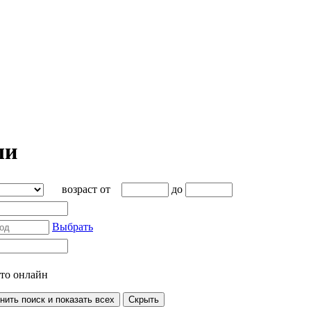
ли
возраст от
до
Выбрать
кто онлайн