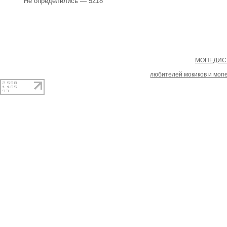
Не определились — 5218
Copyright
МОПЕДИСТ
При копировании материал
любителей мокиков и моп