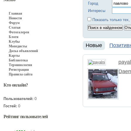
Город
Интересы
Главная
Новости
Показать только тех,
Форум
Статьи
Фотогалерея
Блоги
Клубы
Новые
Позитив
Мопедисты
Доска объявлений
Карты
Библиотека
payal
Терминология
Регистрация
Dae
Правила сайта
Кто онлайн?
Пользователей:
0
Гостей:
0
Рейтинг пользователей