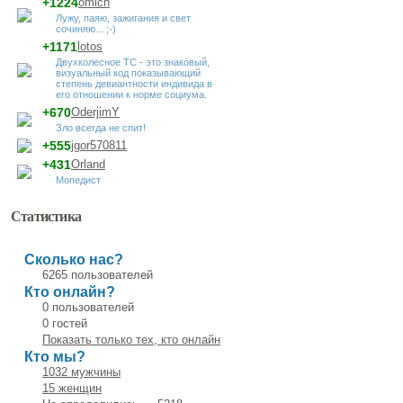
+1224
omich
Лужу, паяю, зажигания и свет
сочиняю... ;-)
+1171
lotos
Двухколесное ТС - это знаковый,
визуальный код показывающий
степень девиантности индивида в
его отношении к норме социума.
+670
OderjimY
Зло всегда не спит!
+555
jgor570811
+431
Orland
Мопедист
Статистика
Сколько нас?
6265 пользователей
Кто онлайн?
0 пользователей
0 гостей
Показать только тех, кто онлайн
Кто мы?
1032 мужчины
15 женщин