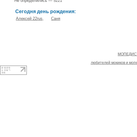
Не определились — 5221
Сегодня день рождения:
Алексей 22rus
,
Саня
Copyright
МОПЕДИСТ
При копировании материал
любителей мокиков и моп