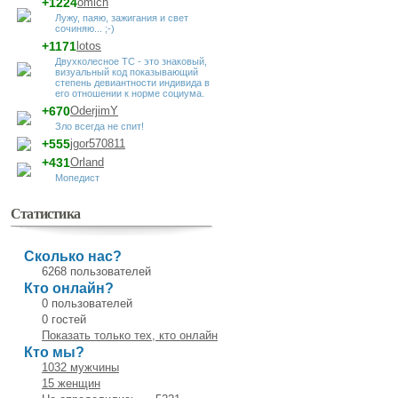
+1224
omich
Лужу, паяю, зажигания и свет
сочиняю... ;-)
+1171
lotos
Двухколесное ТС - это знаковый,
визуальный код показывающий
степень девиантности индивида в
его отношении к норме социума.
+670
OderjimY
Зло всегда не спит!
+555
jgor570811
+431
Orland
Мопедист
Статистика
Сколько нас?
6268 пользователей
Кто онлайн?
0 пользователей
0 гостей
Показать только тех, кто онлайн
Кто мы?
1032 мужчины
15 женщин