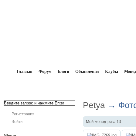
Главная
Форум
Блоги
Объявления
Клубы
Мопе
Главная
→
Мопедисты
→
Petya
→
Фотоальбомы
Petya
→ Фото
Регистрация
Войти
Мой мопед рига 13
Меню