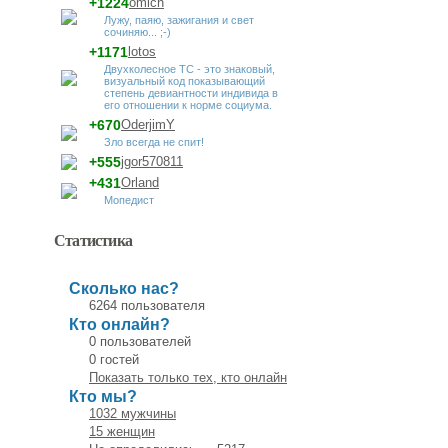
+1224
omich
Лужу, паяю, зажигания и свет
сочиняю... ;-)
+1171
lotos
Двухколесное ТС - это знаковый,
визуальный код показывающий
степень девиантности индивида в
его отношении к норме социума.
+670
OderjimY
Зло всегда не спит!
+555
jgor570811
+431
Orland
Мопедист
Статистика
Сколько нас?
6264 пользователя
Кто онлайн?
0 пользователей
0 гостей
Показать только тех, кто онлайн
Кто мы?
1032 мужчины
15 женщин