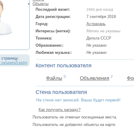
Объекты
Последний визит:
2484 дня назад
Дата регистрации:
7 сентября 2019
Город:
Астрахань
Интересы (метки):
Метки не указаны
Техника:
Дельта СССР
Образование::
Не указано
Любимая музыка::
Не указано
 страницу:
.ru/users/Lestry
Контент пользователя
0
2
Файлы
Объявления
Фо
Стена пользователя
На стене нет записей. Ваша будет первой!
Как получить награду?
Пользователь не отмечал посещенные места.
Пользователь не добавлял объекты на карте.