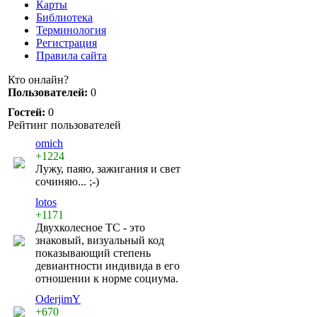
Карты
Библиотека
Терминология
Регистрация
Правила сайта
Кто онлайн?
Пользователей:
0
Гостей:
0
Рейтинг пользователей
omich
+1224
Лужу, паяю, зажигания и свет
сочиняю... ;-)
lotos
+1171
Двухколесное ТС - это
знаковый, визуальный код
показывающий степень
девиантности индивида в его
отношении к норме социума.
OderjimY
+670