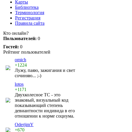
Карты
Библиотека
Терминология
Регистрация
Правила сайта
Кто онлайн?
Пользователей:
0
Гостей:
0
Рейтинг пользователей
omich
+1224
Лужу, паяю, зажигания и свет
сочиняю... ;-)
lotos
+1171
Двухколесное ТС - это
знаковый, визуальный код
показывающий степень
девиантности индивида в его
отношении к норме социума.
OderjimY
+670