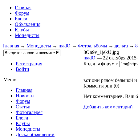
Главная
Форум
Блоги
Объявления
Клубы
Мопедисты
Главная
→
Мопедисты
→
madO
→
Фотоальбомы
→
дельта
→
8
8On9v_1jekU.jpg
madO
— 22 октября 201
Регистрация
Код для форума:
Войти
Меню
вот они рядом бельшой и
Комментарии (
0
)
Главная
Новости
Нет комментариев. Ваш б
Форум
Статьи
Добавить комментарий
Фотогалерея
Блоги
Клубы
Мопедисты
Доска объявлений