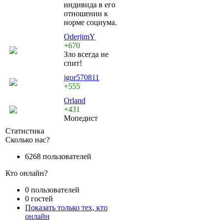
индивида в его
отношении к
норме социума.
OderjimY
+670
Зло всегда не
спит!
jgor570811
+555
Orland
+431
Мопедист
Статистика
Сколько нас?
6268 пользователей
Кто онлайн?
0 пользователей
0 гостей
Показать только тех, кто
онлайн