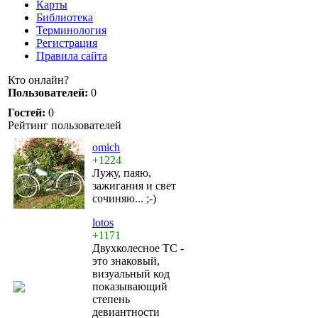
Карты
Библиотека
Терминология
Регистрация
Правила сайта
Кто онлайн?
Пользователей:
0
Гостей:
0
Рейтинг пользователей
omich
+1224
Лужу, паяю,
зажигания и свет
сочиняю... ;-)
lotos
+1171
Двухколесное ТС -
это знаковый,
визуальный код
показывающий
степень
девиантности