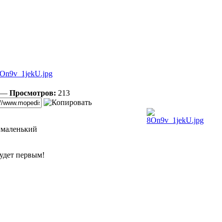
On9v_1jekU.jpg
5 —
Просмотров:
213
 маленький
удет первым!