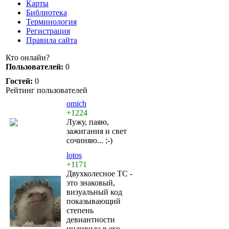
Карты
Библиотека
Терминология
Регистрация
Правила сайта
Кто онлайн?
Пользователей:
0
Гостей:
0
Рейтинг пользователей
omich
+1224
Лужу, паяю,
зажигания и свет
сочиняю... ;-)
lotos
+1171
Двухколесное ТС -
это знаковый,
визуальный код
показывающий
степень
девиантности
индивида в его