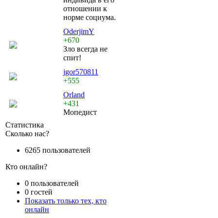
отношении к
норме социума.
OderjimY
+670
Зло всегда не
спит!
jgor570811
+555
Orland
+431
Мопедист
Статистика
Сколько нас?
6265 пользователей
Кто онлайн?
0 пользователей
0 гостей
Показать только тех, кто
онлайн