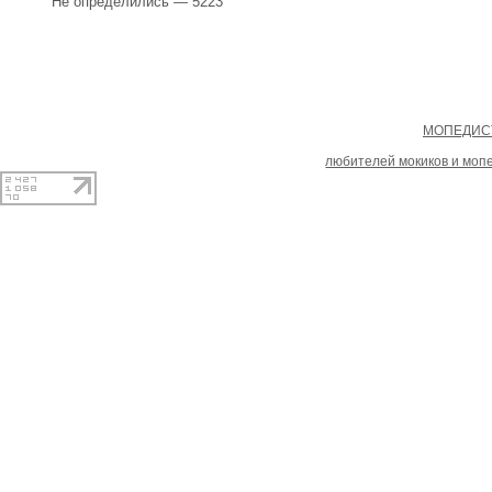
Не определились — 5223
Copyright
МОПЕДИСТ
При копировании материал
любителей мокиков и моп