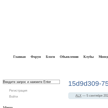
Главная
Форум
Блоги
Объявления
Клубы
Мопе
Главная
→
Мопедисты
→
ALX
→
Фотоальбомы
15d9d309-75
Регистрация
ALX
— 5 сентября 2
Войти
Меню