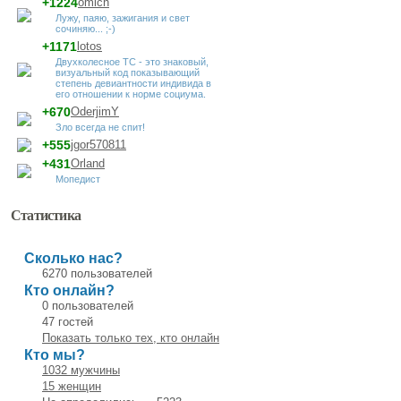
+1224
omich
Лужу, паяю, зажигания и свет
сочиняю... ;-)
+1171
lotos
Двухколесное ТС - это знаковый,
визуальный код показывающий
степень девиантности индивида в
его отношении к норме социума.
+670
OderjimY
Зло всегда не спит!
+555
jgor570811
+431
Orland
Мопедист
Статистика
Сколько нас?
6270 пользователей
Кто онлайн?
0 пользователей
47 гостей
Показать только тех, кто онлайн
Кто мы?
1032 мужчины
15 женщин