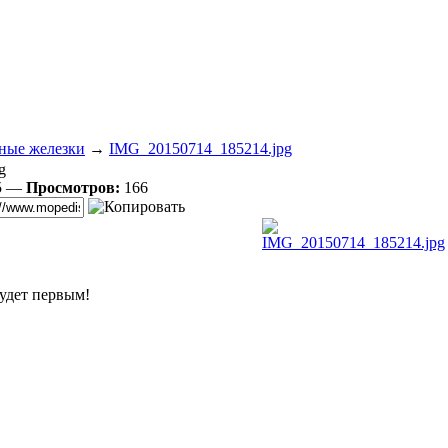
ные железки
→
IMG_20150714_185214.jpg
g
5 —
Просмотров:
166
удет первым!