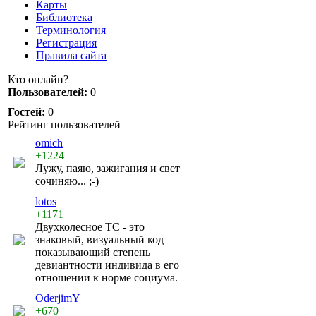
Карты
Библиотека
Терминология
Регистрация
Правила сайта
Кто онлайн?
Пользователей:
0
Гостей:
0
Рейтинг пользователей
omich
+1224
Лужу, паяю, зажигания и свет
сочиняю... ;-)
lotos
+1171
Двухколесное ТС - это
знаковый, визуальный код
показывающий степень
девиантности индивида в его
отношении к норме социума.
OderjimY
+670