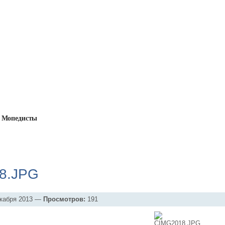
Мопедисты
ьбомы
→
Тула Т200
→
CIMG2018.JPG
8.JPG
кабря 2013 —
Просмотров:
191