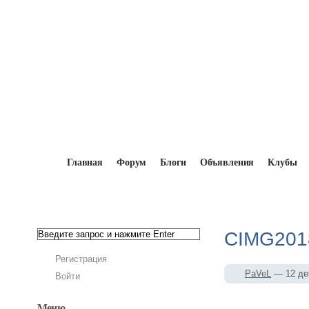
Главная
Форум
Блоги
Объявления
Клубы
Главная
→
Мопедисты
→
PaVeL
→
Фотоал
CIMG201
Регистрация
PaVeL
— 12 де
Войти
Меню