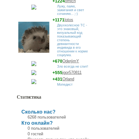
+1224
omich
Лужу, паяю,
зажигания и свет
сочиняю... ;-)
+1171
lotos
Двухколесное ТС -
это знаковый,
визуальный код
показывающий
степень
девиантности
индивида в его
отношении к норме
социума.
+670
OderjimY
Зло всегда не спит!
+555
jgor570811
+431
Orland
Мопедист
Статистика
Сколько нас?
6268 пользователей
Кто онлайн?
0 пользователей
0 гостей