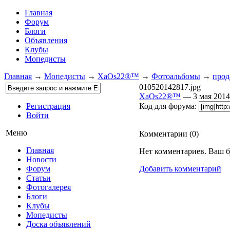
Главная
Форум
Блоги
Объявления
Клубы
Мопедисты
Главная
→
Мопедисты
→
XaOs22®™
→
Фотоальбомы
→
прод
010520142817.jpg
XaOs22®™
— 3 мая 201
Регистрация
Код для форума:
Войти
Меню
Комментарии (
0
)
Главная
Нет комментариев. Ваш б
Новости
Форум
Добавить комментарий
Статьи
Фотогалерея
Блоги
Клубы
Мопедисты
Доска объявлений