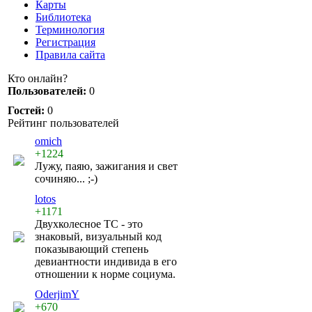
Карты
Библиотека
Терминология
Регистрация
Правила сайта
Кто онлайн?
Пользователей:
0
Гостей:
0
Рейтинг пользователей
omich
+1224
Лужу, паяю, зажигания и свет
сочиняю... ;-)
lotos
+1171
Двухколесное ТС - это
знаковый, визуальный код
показывающий степень
девиантности индивида в его
отношении к норме социума.
OderjimY
+670