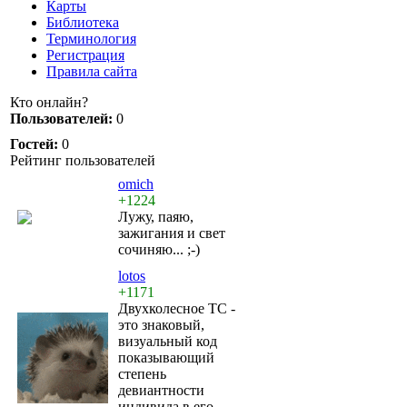
Карты
Библиотека
Терминология
Регистрация
Правила сайта
Кто онлайн?
Пользователей:
0
Гостей:
0
Рейтинг пользователей
omich
+1224
Лужу, паяю,
зажигания и свет
сочиняю... ;-)
lotos
+1171
Двухколесное ТС -
это знаковый,
визуальный код
показывающий
степень
девиантности
индивида в его