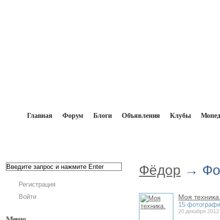
Главная
Форум
Блоги
Объявления
Клубы
Мопе
Главная
→
Мопедисты
→
Фёдор
→
Фотоальбом
Фёдор
→ Фо
Регистрация
Войти
Моя техника
15 фотограф
20 декабря 2012
Меню