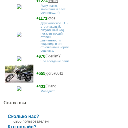
+1224
omich
Лужу, паяю,
зажигания и свет
сочиняю... ;-)
+1171
lotos
Двухколесное ТС -
это знаковый,
визуальный код
показывающий
степень
девиантности
индивида в его
отношении к норме
социума.
+670
OderjimY
Зло всегда не спит!
+555
jgor570811
+431
Orland
Мопедист
Статистика
Сколько нас?
6266 пользователей
Кто онлайн?