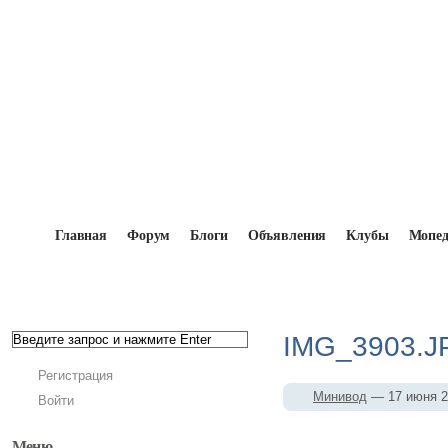
Главная
Форум
Блоги
Объявления
Клубы
Мопе
Главная
→
Мопедисты
→
Минивод
→
Фотоальб
IMG_3903.J
Регистрация
Минивод
— 17 июня 
Войти
Меню