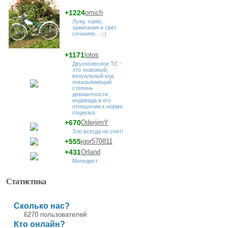
+1224
omich
Лужу, паяю,
зажигания и свет
сочиняю... ;-)
+1171
lotos
Двухколесное ТС -
это знаковый,
визуальный код
показывающий
степень
девиантности
индивида в его
отношении к норме
социума.
+670
OderjimY
Зло всегда не спит!
+555
jgor570811
+431
Orland
Мопедист
Статистика
Сколько нас?
6270 пользователей
Кто онлайн?