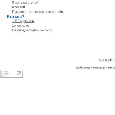
0 пользователей
0 гостей
Показать только тех, кто онлайн
Кто мы?
1032 мужчины
15 женщин
Не определились — 5223
Copyright
МОПЕДИСТ
При копировании материал
любителей мокиков и моп