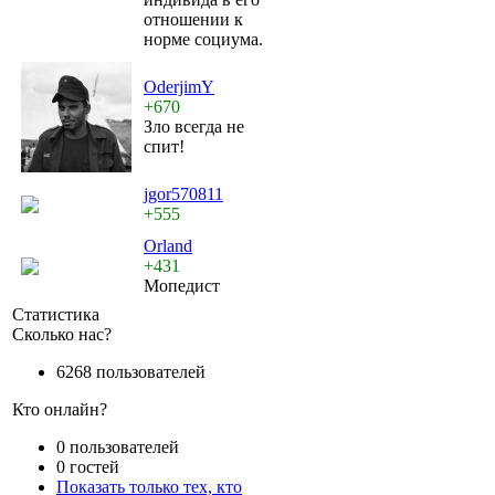
отношении к
норме социума.
OderjimY
+670
Зло всегда не
спит!
jgor570811
+555
Orland
+431
Мопедист
Статистика
Сколько нас?
6268 пользователей
Кто онлайн?
0 пользователей
0 гостей
Показать только тех, кто