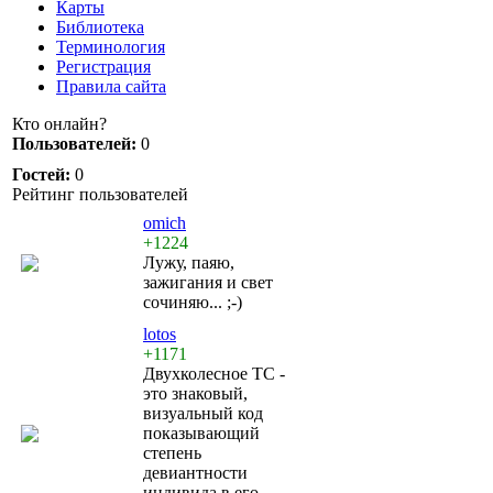
Карты
Библиотека
Терминология
Регистрация
Правила сайта
Кто онлайн?
Пользователей:
0
Гостей:
0
Рейтинг пользователей
omich
+1224
Лужу, паяю,
зажигания и свет
сочиняю... ;-)
lotos
+1171
Двухколесное ТС -
это знаковый,
визуальный код
показывающий
степень
девиантности
индивида в его