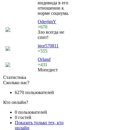
индивида в его
отношении к
норме социума.
OderjimY
+670
Зло всегда не
спит!
jgor570811
+555
Orland
+431
Мопедист
Статистика
Сколько нас?
6270 пользователей
Кто онлайн?
0 пользователей
0 гостей
Показать только тех, кто
онлайн