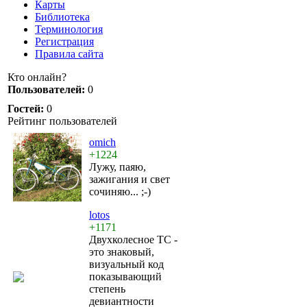
Карты
Библиотека
Терминология
Регистрация
Правила сайта
Кто онлайн?
Пользователей:
0
Гостей:
0
Рейтинг пользователей
omich
+1224
Лужу, паяю,
зажигания и свет
сочиняю... ;-)
lotos
+1171
Двухколесное ТС -
это знаковый,
визуальный код
показывающий
степень
девиантности