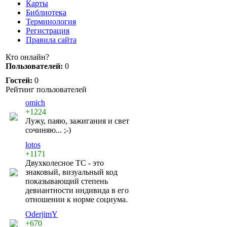
Карты
Библиотека
Терминология
Регистрация
Правила сайта
Кто онлайн?
Пользователей:
0
Гостей:
0
Рейтинг пользователей
omich
+1224
Лужу, паяю, зажигания и свет
сочиняю... ;-)
lotos
+1171
Двухколесное ТС - это
знаковый, визуальный код
показывающий степень
девиантности индивида в его
отношении к норме социума.
OderjimY
+670