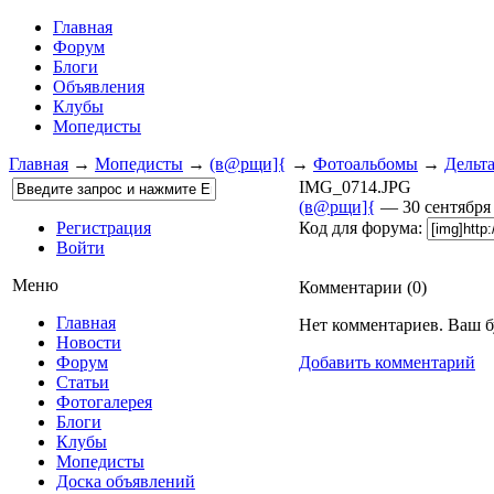
Главная
Форум
Блоги
Объявления
Клубы
Мопедисты
Главная
→
Мопедисты
→
(в@рщи]{
→
Фотоальбомы
→
Дельта
IMG_0714.JPG
(в@рщи]{
— 30 сентября
Регистрация
Код для форума:
Войти
Меню
Комментарии (
0
)
Главная
Нет комментариев. Ваш б
Новости
Форум
Добавить комментарий
Статьи
Фотогалерея
Блоги
Клубы
Мопедисты
Доска объявлений