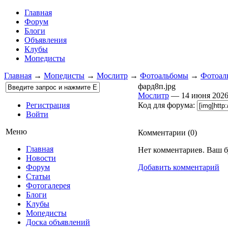
Главная
Форум
Блоги
Объявления
Клубы
Мопедисты
Главная
→
Мопедисты
→
Мослитр
→
Фотоальбомы
→
Фотоаль
фард8п.jpg
Мослитр
— 14 июня 202
Регистрация
Код для форума:
Войти
Меню
Комментарии (
0
)
Главная
Нет комментариев. Ваш б
Новости
Форум
Добавить комментарий
Статьи
Фотогалерея
Блоги
Клубы
Мопедисты
Доска объявлений