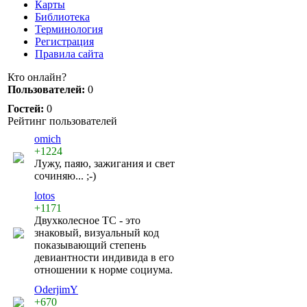
Карты
Библиотека
Терминология
Регистрация
Правила сайта
Кто онлайн?
Пользователей:
0
Гостей:
0
Рейтинг пользователей
omich
+1224
Лужу, паяю, зажигания и свет
сочиняю... ;-)
lotos
+1171
Двухколесное ТС - это
знаковый, визуальный код
показывающий степень
девиантности индивида в его
отношении к норме социума.
OderjimY
+670