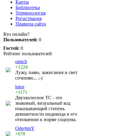
Карты
Библиотека
Терминология
Регистрация
Правила сайта
Кто онлайн?
Пользователей:
0
Гостей:
0
Рейтинг пользователей
omich
+1224
Лужу, паяю, зажигания и свет
сочиняю... ;-)
lotos
+1171
Двухколесное ТС - это
знаковый, визуальный код
показывающий степень
девиантности индивида в его
отношении к норме социума.
OderjimY
+670