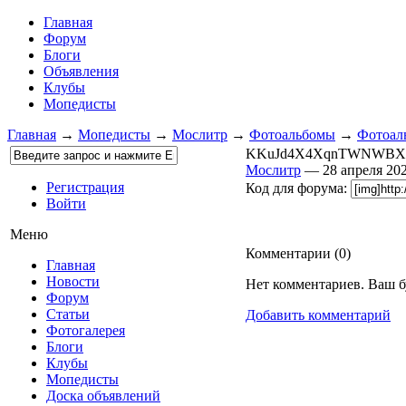
Главная
Форум
Блоги
Объявления
Клубы
Мопедисты
Главная
→
Мопедисты
→
Мослитр
→
Фотоальбомы
→
Фотоаль
KKuJd4X4XqnTWNWBXAe
Мослитр
— 28 апреля 2
Регистрация
Код для форума:
Войти
Меню
Комментарии (
0
)
Главная
Новости
Нет комментариев. Ваш б
Форум
Статьи
Добавить комментарий
Фотогалерея
Блоги
Клубы
Мопедисты
Доска объявлений