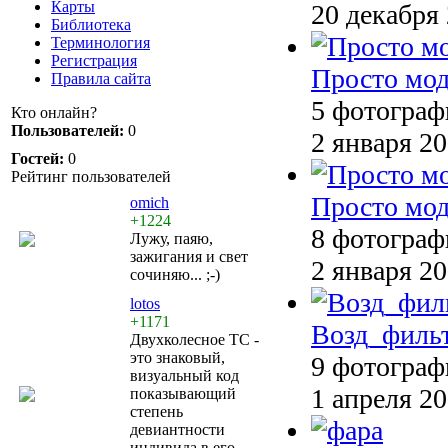
Карты
20 декабря
Библиотека
Терминология
Регистрация
Просто мод
Правила сайта
5 фотограф
Кто онлайн?
Пользователей:
0
2 января 2
Гостей:
0
Рейтинг пользователей
Просто мод
omich
+1224
8 фотограф
Лужу, паяю,
зажигания и свет
2 января 2
сочиняю... ;-)
lotos
+1171
Возд_филь
Двухколесное ТС -
это знаковый,
9 фотограф
визуальный код
1 апреля 2
показывающий
степень
девиантности
индивида в его