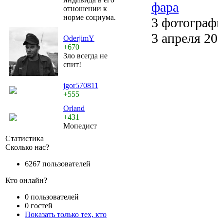
фара
отношении к
норме социума.
3 фотограф
3 апреля 2
OderjimY
+670
Зло всегда не
спит!
jgor570811
+555
Orland
+431
Мопедист
Статистика
Сколько нас?
6267 пользователей
Кто онлайн?
0 пользователей
0 гостей
Показать только тех, кто