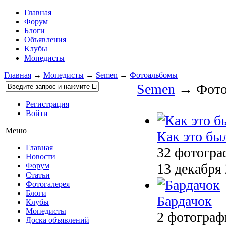
Главная
Форум
Блоги
Объявления
Клубы
Мопедисты
Главная
→
Мопедисты
→
Semen
→
Фотоальбомы
Semen
→ Фото
Регистрация
Войти
Меню
Как это бы
Главная
32 фотогра
Новости
13 декабря
Форум
Статьи
Фотогалерея
Блоги
Бардачок
Клубы
Мопедисты
2 фотограф
Доска объявлений