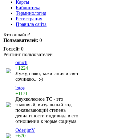
Карты
Библиотека
Терминология
Регистрация
Правила сайта
Кто онлайн?
Пользователей:
0
Гостей:
0
Рейтинг пользователей
omich
+1224
Лужу, паяю, зажигания и свет
сочиняю... ;-)
lotos
+1171
Двухколесное ТС - это
знаковый, визуальный код
показывающий степень
девиантности индивида в его
отношении к норме социума.
OderjimY
+670