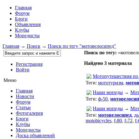
Главная
Форум
Блоги
Объявления
Клубы
Мопедисты
Главная
→
Поиск
→
Поиск по тегу "мотовелосипед"
Поиск по тегу:
«мотовело
Найдено 3 материала
Регистрация
Войти
Мотопутешествия по
Меню
Теги:
мототуризм
,
мотов
Главная
Наши мопеды
→
Мот
Новости
Теги:
ф-50
,
мотовелосип
Форум
Статьи
Наши мопеды
→
Мот
Фотогалерея
Теги:
мотовелосипед
,
д
Блоги
motobicycles
,
f-80
,
f-72
,
f-
Клубы
Мопедисты
Доска объявлений