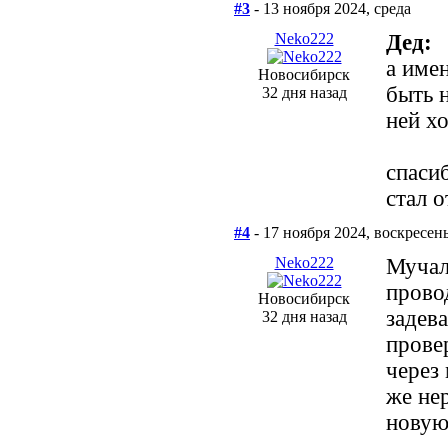
#3
- 13 ноября 2024, среда
Neko222
Дед:
а име
Новосибирск
быть 
32 дня назад
ней х
спаси
стал 
#4
- 17 ноября 2024, воскресен
Neko222
Мучал
прово
Новосибирск
задева
32 дня назад
прове
через
же нер
новую