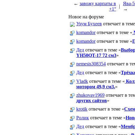
←
завожу карпаты в
Ява-5
|
+1°
→
Новое на форуме
Ухум Бухеев
отвечает в теме
komandor
отвечает в теме «
М
komandor
отвечает в теме «
П
Дед
отвечает в теме «
Выбор 
YH50QT-17 72 см3
»
nemesis308354
отвечает в те
Дед
отвечает в теме «
Трёхк
Vladk
отвечает в теме «
Колх
мотором 49,9 см3.
»
zhukovav1969
отвечает в тем
других сайтов
»
krotik
отвечает в теме «
Схем
Ролик
отвечает в теме «
Hon
Дед
отвечает в теме «
Мембр