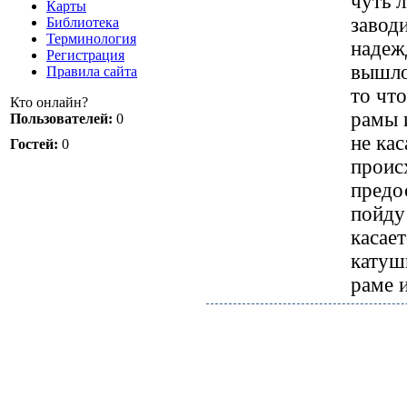
чуть л
Карты
заводи
Библиотека
Терминология
надежд
Регистрация
вышло
Правила сайта
то что
Кто онлайн?
рамы 
Пользователей:
0
не кас
Гостей:
0
проис
предо
пойду
касае
катуш
раме 