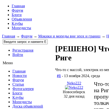
Главная
Форум
Блоги
Объявления
Клубы
Мопедисты
Главная
→
Форум
→
Мокики и мопеды вне эпох и границ
→
[
[РЕШЕНО] Что-
Регистрация
Войти
Риге
Меню
Что-то с массой, электрик из 
Главная
Новости
#1
- 13 ноября 2024, среда
Форум
Neko222
Что-т
Статьи
Фотогалерея
на Ри
Новосибирск
Блоги
пропу
32 дня назад
Клубы
Мопедисты
толка
Доска объявлений