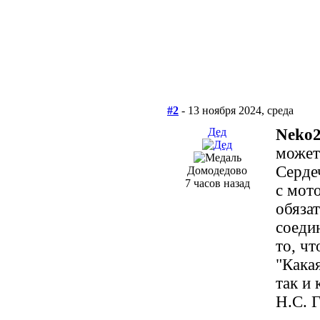
#2
- 13 ноября 2024, среда
Дед
Neko2
может
Серде
Домодедово
7 часов назад
с мот
обяза
соедин
то, чт
"Кака
так и 
Н.С. 