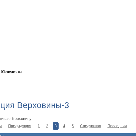
Мопедисты
эпох и границ
→
Реставрация Верховины-3
ция Верховины-3
ливаю Верховину
я
Предыдущая
1
2
3
4
5
Следующая
Последняя