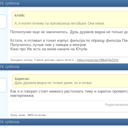
024, суббота
krotik:
А, я понял почему ты презираешь китайцев. Они никак
Полнолуние еще не закончилось. Дурь дураков видна не только дн
Кстати, я отливал и точил корпус фильтра по образцу фильтра Па
Получилось лучше чем у немцев и венгров.
Кино про Иж есть на моем канале на Ютубе.
Заходьте хлопцi. У мене для вас гарна пiсня е :-
https://youtu.be/7BBuQ3sTZYo
024, суббота
Харитон:
Дурь дураков видна не только днем, но и ночью
Как я и говорил стоит немного растолкать тему и харитон проявит
невтерпежжж.
Редактировалос
Лужу, паяю, ЭВМ починяю.
024, суббота