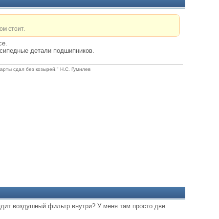
ом стоит.
се.
осипедные детали подшипников.
карты сдал без козырей." Н.С. Гумилев
лядит воздушный фильтр внутри? У меня там просто две