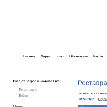
Главная
Форум
Блоги
Объявления
Клубы
Главная
→
Форум
→
Мокики и мопеды вне 
Реставра
Регистрация
Бережно восстанав
Войти
Страницы:
Перва
Меню