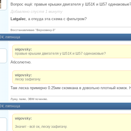
Вопрос ещё: правые крышки двигателя у Ш51К и Ш57 одинаковые
Добавлено спустя 1 минуту
Latgalec
, а откуда эта схема с фильтром?
Восстанавливаю "Верховину-3"
024, пятница
wigovsky:
правые крышки двигателя у Ш51К и Ш57 одинаковые?
Абсолютно.
wigovsky:
леску зафигачу.
Там леска примерно 0.25мм скомкана в довольно плотный комок. 
Лужу, паяю, ЭВМ починяю.
024, пятница
wigovsky:
Значит - всё ок, леску зафигачу.