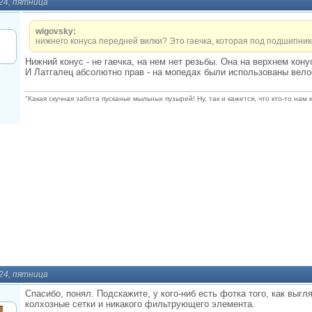
024, пятница
wigovsky:
нижнего конуса передней вилки? Это гаечка, которая под подшипник
Нижний конус - не гаечка, на нем нет резьбы. Она на верхнем кону
И Латгалец абсолютно прав - на мопедах были использованы вел
"Какая скучная забота пусканье мыльных пузырей! Ну, так и кажется, что кто-то нам 
024, пятница
Спасибо, понял. Подскажите, у кого-ниб есть фотка того, как выг
колхозные сетки и никакого фильтрующего элемента.