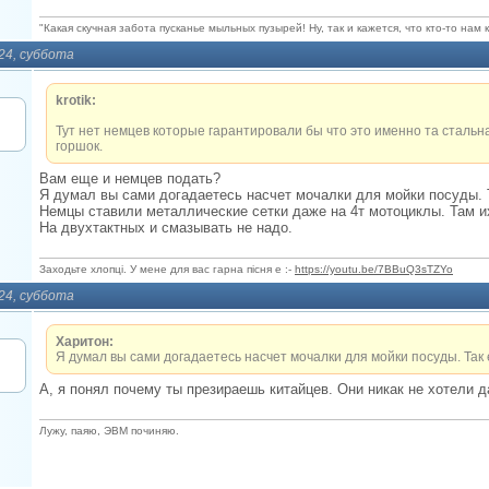
"Какая скучная забота пусканье мыльных пузырей! Ну, так и кажется, что кто-то нам 
024, суббота
krotik:
Тут нет немцев которые гарантировали бы что это именно та стальна
горшок.
Вам еще и немцев подать?
Я думал вы сами догадаетесь насчет мочалки для мойки посуды. Т
Немцы ставили металлические сетки даже на 4т мотоциклы. Там и
На двухтактных и смазывать не надо.
Заходьте хлопцi. У мене для вас гарна пiсня е :-
https://youtu.be/7BBuQ3sTZYo
024, суббота
Харитон:
Я думал вы сами догадаетесь насчет мочалки для мойки посуды. Так е
А, я понял почему ты презираешь китайцев. Они никак не хотели д
Лужу, паяю, ЭВМ починяю.