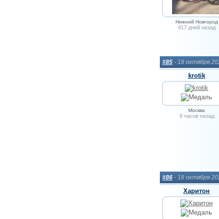
Нижний Новгород
417 дней назад
#85
- 18 октября 2
krotik
Москва
9 часов назад
#86
- 18 октября 2
Харитон