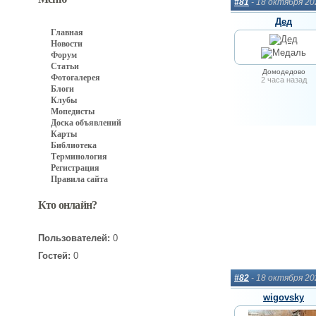
#81
- 18 октября 2
Дед
Главная
Новости
Форум
Статьи
Домодедово
Фотогалерея
2 часа назад
Блоги
Клубы
Мопедисты
Доска объявлений
Карты
Библиотека
Терминология
Регистрация
Правила сайта
Кто онлайн?
Пользователей:
0
Гостей:
0
#82
- 18 октября 2
wigovsky