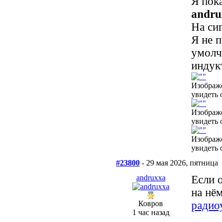
Я пока
andru
На си
Я не 
умолча
индук
Изображ
увидеть 
Изображ
увидеть 
Изображ
увидеть 
#23800
- 29 мая 2026, пятница
andruxxa
Если 
на нё
Ковров
радио
1 час назад