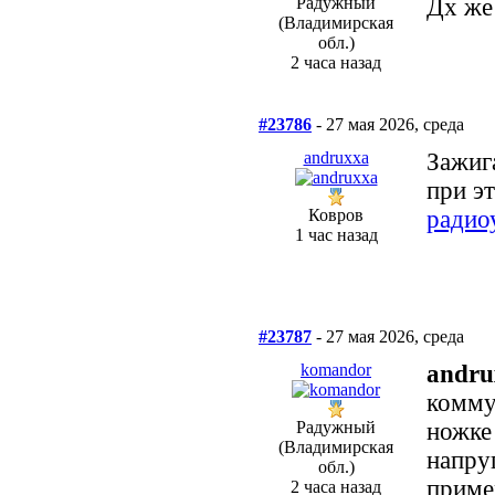
Радужный
Дх же
(Владимирская
обл.)
2 часа назад
#23786
- 27 мая 2026, среда
andruxxa
Зажиг
при эт
Ковров
радио
1 час назад
#23787
- 27 мая 2026, среда
komandor
andru
комму
Радужный
ножке
(Владимирская
напруг
обл.)
приме
2 часа назад