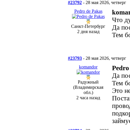
#23792
- 28 мая 2026, четверг
Pedro de Pakas
koma
Что д
Санкт-Петербург
Да по
2 дня назад
Тем б
#23793
- 28 мая 2026, четверг
komandor
Pedro
Да по
Радужный
Тем б
(Владимирская
Это н
обл.)
Поста
2 часа назад
прово
подко
займус