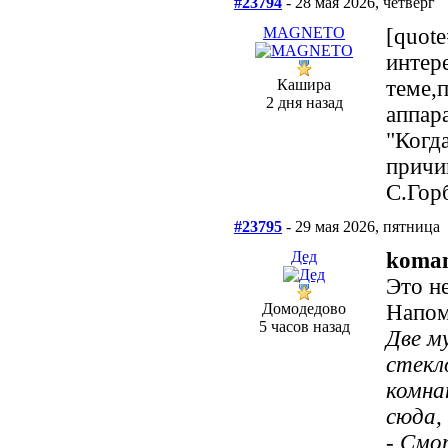
#23794
- 28 мая 2026, четверг
MAGNETO
[quot
интер
Кашира
теме,
2 дня назад
аппар
"Когд
причи
С.Гор
#23795
- 29 мая 2026, пятница
Дед
koma
Это н
Домодедово
Напом
5 часов назад
Две м
стекл
комна
сюда,
- Смо