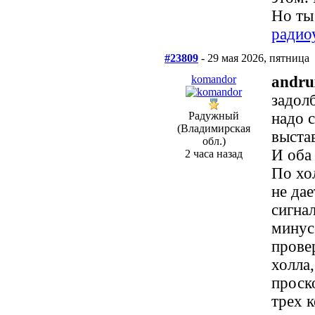
Но ты
радио
#23809
- 29 мая 2026, пятница
komandor
andru
задол
Радужный
надо с
(Владимирская
выста
обл.)
И оба
2 часа назад
По хо
не да
сигна
минус
прове
холла
проско
трех 