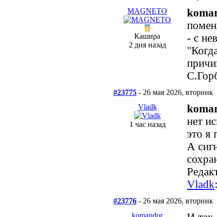
MAGNETO
koma
помен
Кашира
- с н
2 дня назад
"Когд
причи
С.Гор
#23775
- 26 мая 2026, вторник
Vladk
koma
нет и
1 час назад
это я 
А сиг
сохра
Редакт
Vladk
#23776
- 26 мая 2026, вторник
komandor