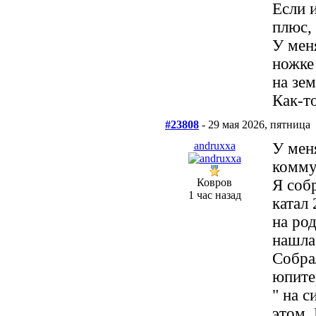
Если 
плюс,
У мен
ножке
на зе
Как-т
#23808
- 29 мая 2026, пятница
andruxxa
У меня
комму
Ковров
Я соб
1 час назад
катал
на ро
нашла
Собра
юпитер
" на 
этом.