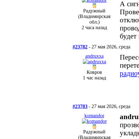
А сигн
Радужный
Прове
(Владимирская
отклю
обл.)
провод
2 часа назад
будет 
#23782
- 27 мая 2026, среда
andruxxa
Перес
перет
Ковров
радио
1 час назад
#23783
- 27 мая 2026, среда
komandor
andru
прозв
Радужный
уклады
(Владимирская