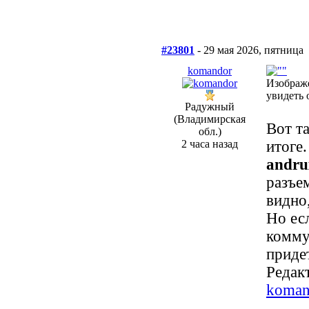
#23801
- 29 мая 2026, пятница
komandor
Изображ
увидеть 
Радужный
(Владимирская
Вот т
обл.)
2 часа назад
итоге.
andru
разъе
видно
Но ес
коммут
придет
Редакт
koman