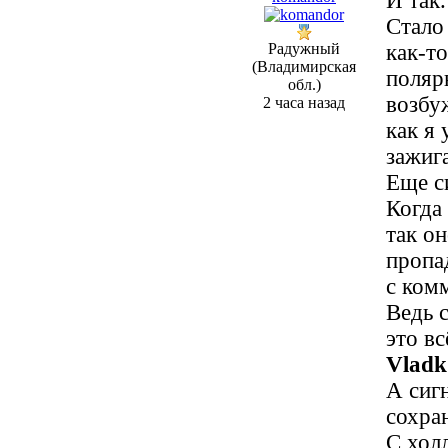
И так
Стало
Радужный
как-то
(Владимирская
поляр
обл.)
возбу
2 часа назад
как я 
зажиг
Еще с
Когда
так о
пропа
с комм
Ведь 
это вс
Vladk
А сиг
сохра
С хол