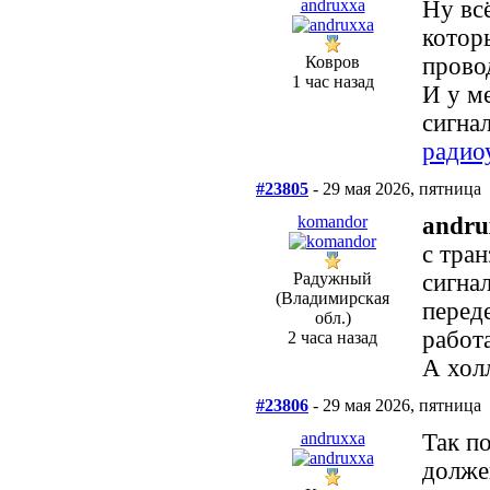
andruxxa
Ну вс
котор
Ковров
прово
1 час назад
И у ме
сигна
радио
#23805
- 29 мая 2026, пятница
komandor
andru
с тра
Радужный
сигна
(Владимирская
переде
обл.)
работ
2 часа назад
А хол
#23806
- 29 мая 2026, пятница
andruxxa
Так п
долже