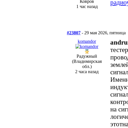
Ковров
радио
1 час назад
#23807
- 29 мая 2026, пятница
komandor
andru
тесте
Радужный
прово
(Владимирская
земле
обл.)
сигна
2 часа назад
Именн
индук
сигна
контр
на си
логич
этотн