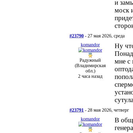
и замы
моск 
приде
сторо
#23790
- 27 мая 2026, среда
komandor
Ну что
Понад
Радужный
мне с 
(Владимирская
оптод
обл.)
попол
2 часа назад
сперм
устан
сутул
#23791
- 28 мая 2026, четверг
komandor
В общ
генер