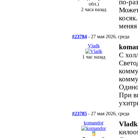
по-ра
обл.)
Может
2 часа назад
косяк.
меняя
#23784
- 27 мая 2026, среда
Vladk
koma
С хол
1 час назад
Свето
комму
комму
Одино
При в
ухитр
#23785
- 27 мая 2026, среда
komandor
Vladk
килоо