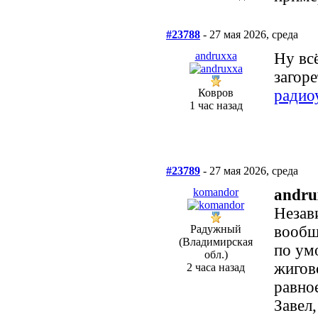
#23788
- 27 мая 2026, среда
andruxxa
Ну вс
загоре
Ковров
радио
1 час назад
#23789
- 27 мая 2026, среда
komandor
andru
Незав
Радужный
вообщ
(Владимирская
по ум
обл.)
жигов
2 часа назад
равно
Завел