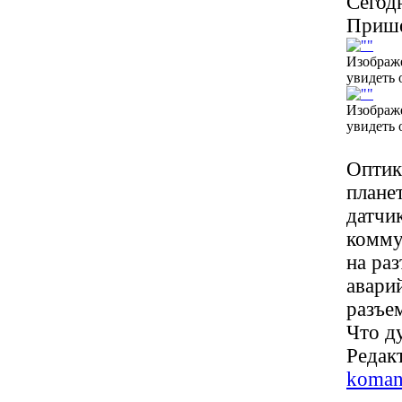
Сегодн
Прише
Изображ
увидеть 
Изображ
увидеть 
Оптик
плане
датчи
комму
на ра
авари
разъе
Что д
Редакт
koman