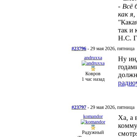
- Всё
как я
"Кака
так и 
Н.С. 
#23796
- 29 мая 2026, пятница
andruxxa
Ну ин
годам
Ковров
должн
1 час назад
радио
#23797
- 29 мая 2026, пятница
komandor
Ха, а 
комму
Радужный
смотр