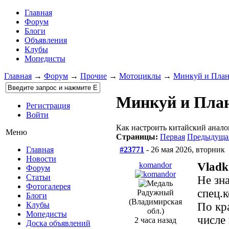
Главная
Форум
Блоги
Объявления
Клубы
Мопедисты
Главная
→
Форум
→
Прочие
→
Мотоциклы
→
Минкуй и План
Минкуй и Пла
Регистрация
Войти
Как настроить китайский анало
Меню
Страницы:
Первая
Предыдуща
#23771
- 26 мая 2026, вторник
Главная
Новости
komandor
Vladk
Форум
Статьи
Не зна
Фотогалерея
спец.
Радужный
Блоги
(Владимирская
По кр
Клубы
обл.)
Мопедисты
числе
2 часа назад
Доска объявлений