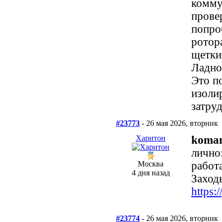
комму
прове
попро
ротора
щетки
Ладно,
Это п
изолир
затруд
#23773
- 26 мая 2026, вторник
Харитон
koma
лично
Москва
работ
4 дня назад
Заходь
https
#23774
- 26 мая 2026, вторник