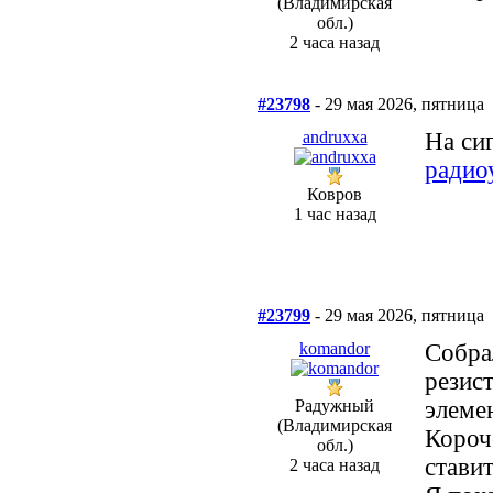
(Владимирская
обл.)
2 часа назад
#23798
- 29 мая 2026, пятница
andruxxa
На си
радио
Ковров
1 час назад
#23799
- 29 мая 2026, пятница
komandor
Собра
резис
Радужный
элеме
(Владимирская
Короч
обл.)
стави
2 часа назад