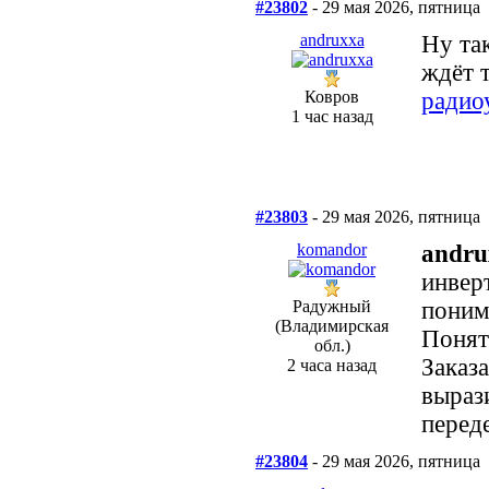
#23802
- 29 мая 2026, пятница
andruxxa
Ну та
ждёт 
Ковров
радио
1 час назад
#23803
- 29 мая 2026, пятница
komandor
andru
инвер
Радужный
поним
(Владимирская
Понят
обл.)
Заказ
2 часа назад
вырази
перед
#23804
- 29 мая 2026, пятница