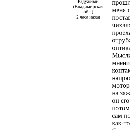
Радужный
прошлы
(Владимирская
меня 
обл.)
постав
2 часа назад
чихал
проех
отруб
оптик
Мысли
мнени
конта
напряж
мотор 
на за
он сго
потом
сам по
как-то