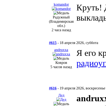
komandor
Круть! 
выклады
Радужный
(Владимирская
обл.)
2 часа назад
#615
- 18 апреля 2026, суббота
andruxxa
Я его к
радиоу
Ковров
5 часов назад
#616
- 19 апреля 2026, воскресенье
Дед
andrux