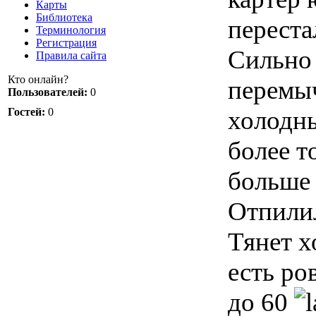
Карты
Библиотека
переста
Терминология
Регистрация
Сильно 
Правила сайта
Кто онлайн?
перемыч
Пользователей:
0
холодны
Гостей:
0
более т
больше 
Отпилил
Тянет х
есть ро
до 60