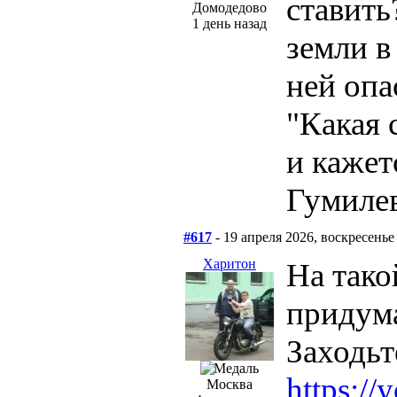
ставить
Домодедово
1 день назад
земли в
ней опа
"Какая 
и кажет
Гумиле
#617
- 19 апреля 2026, воскресенье
Харитон
На тако
придума
Заходьте
https:/
Москва