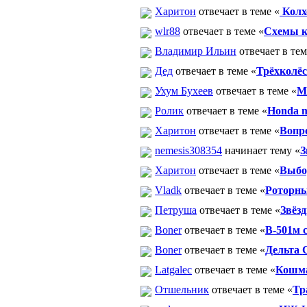
Харитон
отвечает в теме «
Колх
wlr88
отвечает в теме «
Схемы к
Владимир Ильин
отвечает в тем
Дед
отвечает в теме «
Трёхколё
Ухум Бухеев
отвечает в теме «
М
Ролик
отвечает в теме «
Honda 
Харитон
отвечает в теме «
Вопр
nemesis308354
начинает тему «
З
Харитон
отвечает в теме «
Выбор
Vladk
отвечает в теме «
Роторны
Петруша
отвечает в теме «
Звёз
Boner
отвечает в теме «
В-501м 
Boner
отвечает в теме «
Дельта С
Latgalec
отвечает в теме «
Кошма
Отшельник
отвечает в теме «
Тр