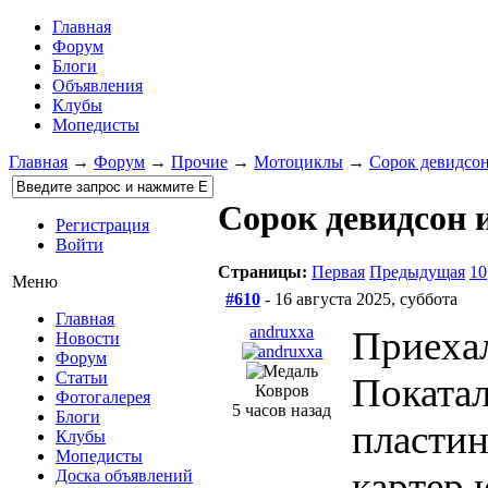
Главная
Форум
Блоги
Объявления
Клубы
Мопедисты
Главная
→
Форум
→
Прочие
→
Мотоциклы
→
Сорок девидсон
Сорок девидсон 
Регистрация
Войти
Страницы:
Первая
Предыдущая
10
Меню
#610
- 16 августа 2025, суббота
Главная
andruxxa
Приехал
Новости
Форум
Статьи
Покатал
Ковров
Фотогалерея
5 часов назад
Блоги
пластин
Клубы
Мопедисты
картер 
Доска объявлений