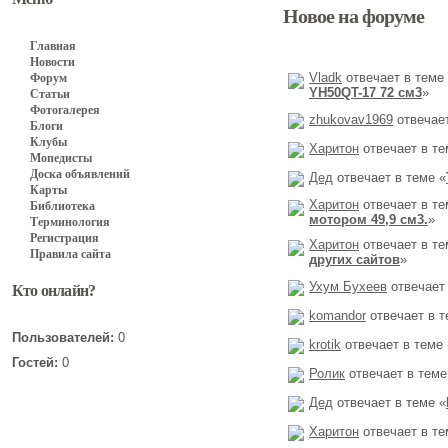
Новое на форуме
Главная
Новости
Vladk
отвечает в теме
Форум
YH50QT-17 72 см3
»
Статьи
Фотогалерея
zhukovav1969
отвечает
Блоги
Клубы
Харитон
отвечает в те
Мопедисты
Доска объявлений
Дед
отвечает в теме «
Карты
Харитон
отвечает в те
Библиотека
мотором 49,9 см3.
»
Терминология
Регистрация
Харитон
отвечает в те
Правила сайта
других сайтов
»
Ухум Бухеев
отвечает 
Кто онлайн?
komandor
отвечает в т
Пользователей:
0
krotik
отвечает в теме 
Гостей:
0
Ролик
отвечает в теме
Дед
отвечает в теме «
Харитон
отвечает в те