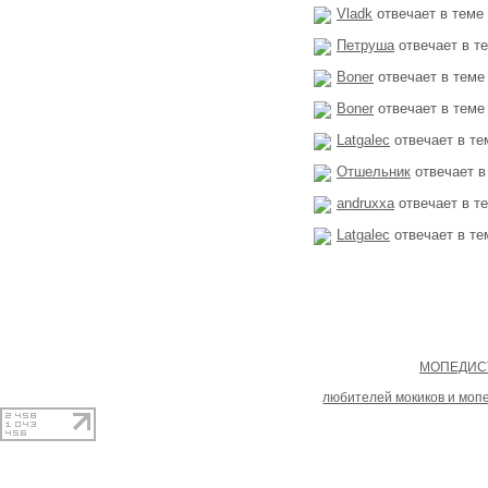
Vladk
отвечает в теме
Петруша
отвечает в т
Boner
отвечает в теме
Boner
отвечает в теме
Latgalec
отвечает в те
Отшельник
отвечает в
andruxxa
отвечает в т
Latgalec
отвечает в те
Copyright
МОПЕДИСТ
При копировании материал
любителей мокиков и моп