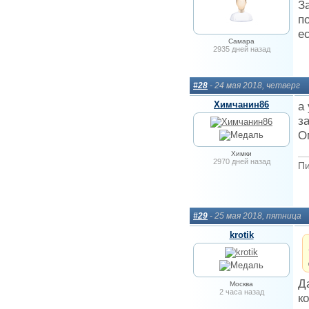
З
п
е
Самара
2935 дней назад
#28
- 24 мая 2018, четверг
Химчанин86
а
з
О
Химки
2970 дней назад
Пи
#29
- 25 мая 2018, пятница
krotik
Д
Москва
2 часа назад
к