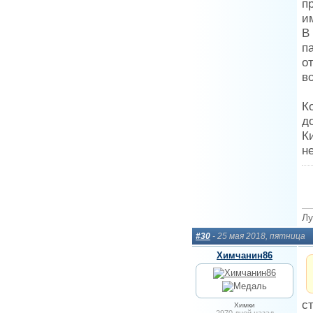
п
и
В
п
о
в
К
д
К
н
Лу
#30
- 25 мая 2018, пятница
Химчанин86
с
Химки