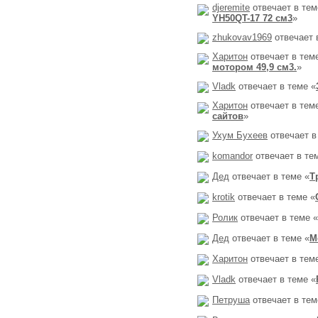
djeremite
отвечает в тем
YH50QT-17 72 см3
»
zhukovav1969
отвечает 
Харитон
отвечает в тем
мотором 49,9 см3.
»
Vladk
отвечает в теме «
Харитон
отвечает в тем
сайтов
»
Ухум Бухеев
отвечает в
komandor
отвечает в те
Дед
отвечает в теме «
Т
krotik
отвечает в теме «
Ролик
отвечает в теме «
Дед
отвечает в теме «
М
Харитон
отвечает в тем
Vladk
отвечает в теме «
Петруша
отвечает в тем