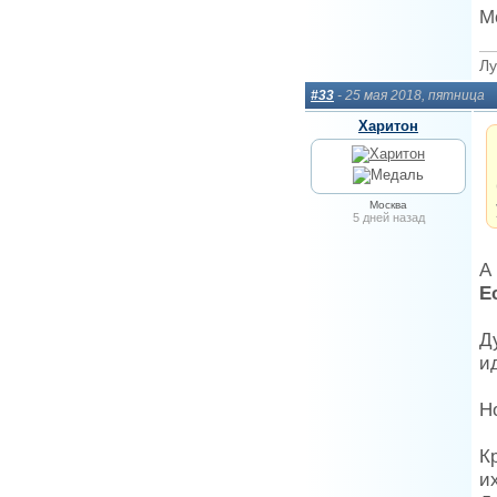
М
Лу
#33
- 25 мая 2018, пятница
Харитон
Москва
5 дней назад
А
Е
Д
и
Н
К
и