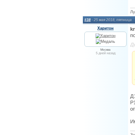
Лу
#38
- 25 мая 2018, пятница
Харитон
kr
п
Д
Москва
5 дней назад
Д
Р
о
И
За