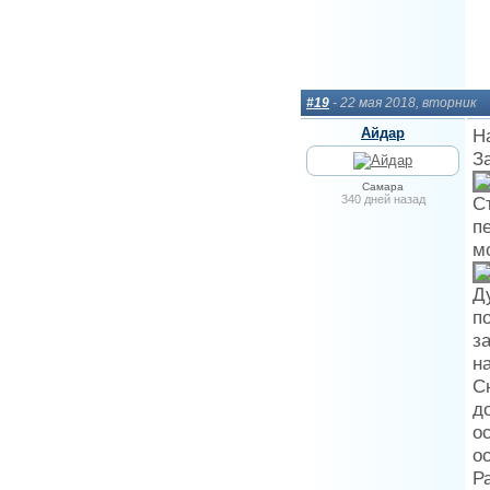
#19
- 22 мая 2018, вторник
Айдар
Н
З
Самара
340 дней назад
С
п
м
Д
п
з
н
С
д
о
о
Р