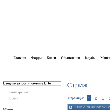
Главная
Форум
Блоги
Объявления
Клубы
Мопе
Главная
→
Форум
→
Мокики и мопеды вне эпох 
Стриж
Регистрация
Войти
Страницы:
1
2
3
#1
- 7 мая 2018, понедельник
Меню