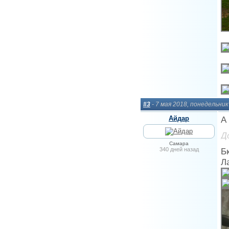
#3
- 7 мая 2018, понедельник
Айдар
А
Д
Самара
340 дней назад
Б
Л