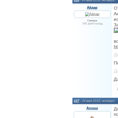
#26
- 24 мая 2018, четверг
Айдар
О
А
и
Самара
340 дней назад
З
в
ht
Д
П
Д
Да
#27
- 24 мая 2018, четверг
Arosso
Д
п