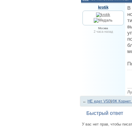
krotik
В
н
т
в
Москва
2 часа назад
у
п
б
м
П
Лу
←
НЕ едет V50
|
ИЖ Корнет.
Быстрый ответ
У вас нет прав, чтобы писа