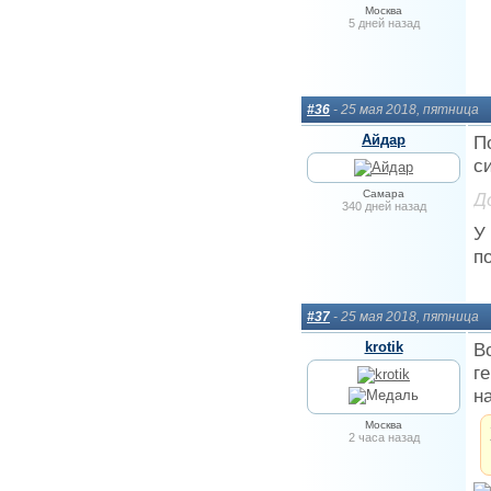
Москва
5 дней назад
#36
- 25 мая 2018, пятница
Айдар
П
с
Самара
Д
340 дней назад
У
п
#37
- 25 мая 2018, пятница
krotik
В
г
на
Москва
2 часа назад