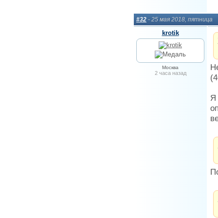
#32
- 25 мая 2018, пятница
krotik
Н
Москва
2 часа назад
(4
Я
о
в
П