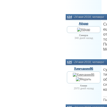
#24
- 24 мая 2018, четверг
Айдар
С
е
о
Самара
340 дней назад
т
П
М
#25
- 24 мая 2018, четверг
Химчанин86
с
т
о
с
Химки
2970 дней назад
к
Пи