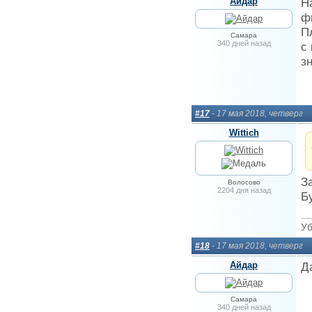
Айдар
Н
ф
П
Самара
340 дней назад
с
з
#17
- 17 мая 2018, четверг
Wittich
З
Волосово
2204 дня назад
Б
Уб
#18
- 17 мая 2018, четверг
Айдар
Д
Самара
340 дней назад