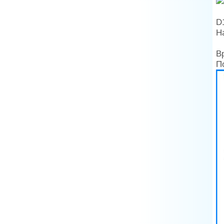
D
Н
В
П