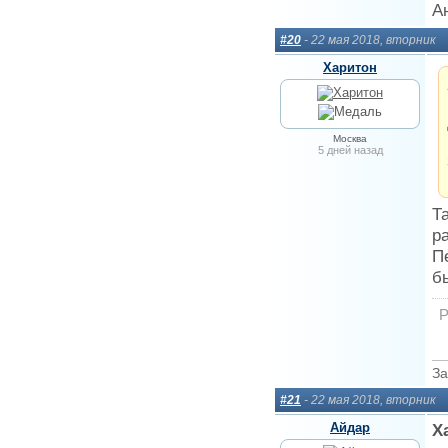
А
#20
- 22 мая 2018, вторник
Харитон
Москва
5 дней назад
Т
р
П
б
Р
За
#21
- 22 мая 2018, вторник
Айдар
Х