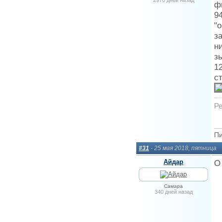
2970 дней назад
ф
9
"
з
н
з
1
с
Ре
Пи
#31
- 25 мая 2018, пятница
Айдар
О
Самара
340 дней назад