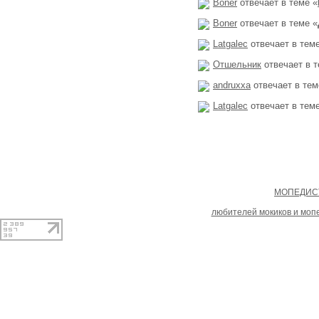
Boner
отвечает в теме «
Boner
отвечает в теме «
Latgalec
отвечает в теме
Отшельник
отвечает в т
andruxxa
отвечает в тем
Latgalec
отвечает в теме
Copyright
МОПЕДИСТ
При копировании материал
любителей мокиков и моп