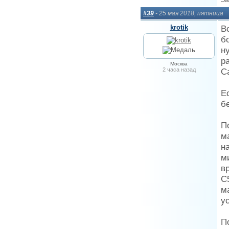
#39
- 25 мая 2018, пятница
krotik
В
б
н
р
Москва
2 часа назад
С
Е
б
П
м
н
м
в
С
м
у
П