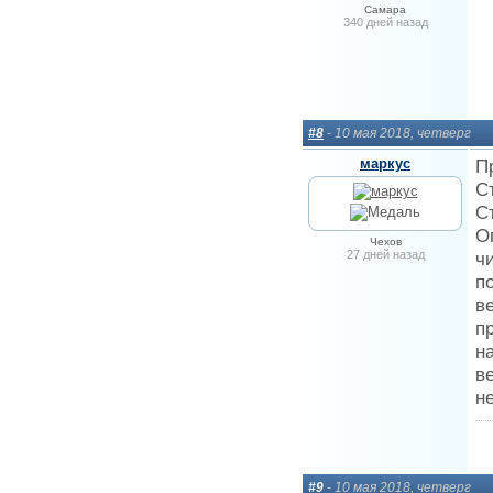
Самара
340 дней назад
#8
- 10 мая 2018, четверг
маркус
П
С
С
О
Чехов
27 дней назад
ч
п
в
п
н
в
н
#9
- 10 мая 2018, четверг