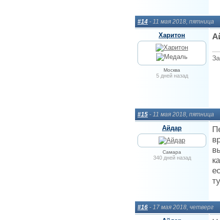
#14
- 11 мая 2018, пятница
Харитон
А
За
Москва
5 дней назад
#15
- 11 мая 2018, пятница
Айдар
П
в
в
Самара
340 дней назад
к
е
т
#16
- 17 мая 2018, четверг