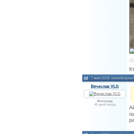
Д
Кт
#4
- 7 мая 2018, понедельник
Вячеслав VLG
Волгоград
49 дней назад
А
щ
р