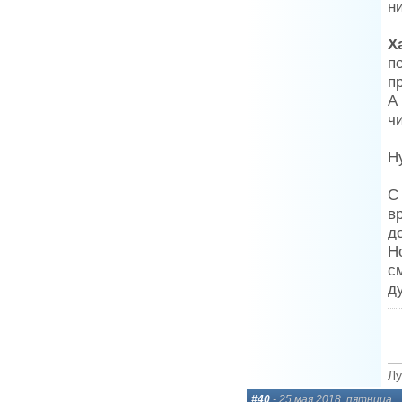
н
Х
п
п
А
ч
Н
С
в
д
Н
с
д
Лу
#40
- 25 мая 2018, пятница