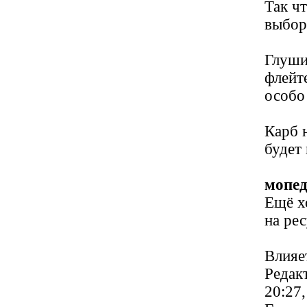
Так ч
выбор
Глуши
флейт
особо
Карб 
будет
мопед
Ещё х
на ре
Влияет
Редакт
20:27