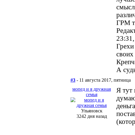
смысла
разли
ГРМ т
Редакт
23:31
Грехи
своих
Крепч
А суд
#3
- 11 августа 2017, пятница
мопед и я дружная
Я тут
семья
думаю 
деньг
Ульяновск
постав
3242 дня назад
(кото