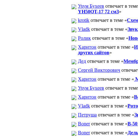
Ухум Бухеев
отвечает в теме
YH50QT-17 72 см3
»
krotik
отвечает в теме «
Схем
Vladk
отвечает в теме «
Звук
Ролик
отвечает в теме «
Hon
Харитон
отвечает в теме «
И
других сайтов
»
Дед
отвечает в теме «
Мембр
Сергей Викторович
отвечает
Харитон
отвечает в теме «
М
Ухум Бухеев
отвечает в теме
Харитон
отвечает в теме «
В
Vladk
отвечает в теме «
Рото
Петруша
отвечает в теме «
З
Boner
отвечает в теме «
В-50
Boner
отвечает в теме «
Дель