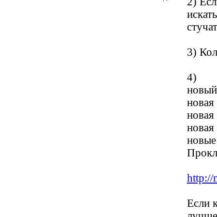
2) Есл
искат
стучат
3) Кол
4)
новый
новая 
новая 
новая
новые
Прокла
http:/
Если 
лучше 