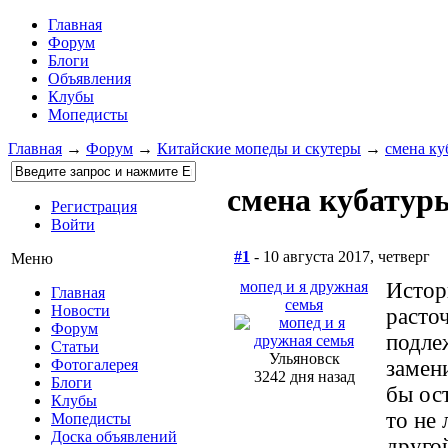
Главная
Форум
Блоги
Объявления
Клубы
Мопедисты
Главная
→
Форум
→
Китайские мопеды и скутеры
→
смена ку
смена кубатуры
Регистрация
Войти
#1
- 10 августа 2017, четверг
Меню
мопед и я дружная
Истор
Главная
семья
Новости
расто
Форум
подле
Статьи
Ульяновск
замени
Фотогалерея
3242 дня назад
Блоги
бы ост
Клубы
то не 
Мопедисты
Доска объявлений
друго