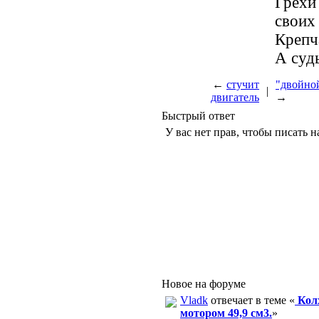
Грехи
своих
Крепч
А суд
←
стучит
"двойной
|
двигатель
→
Быстрый ответ
У вас нет прав, чтобы писать н
Новое на форуме
Vladk
отвечает в теме «
Колх
мотором 49,9 см3.
»