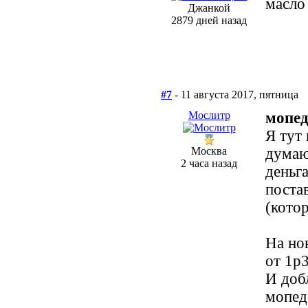
масло 
Джанкой
2879 дней назад
#7
- 11 августа 2017, пятница
Мослитр
мопед
Я тут
Москва
думаю 
2 часа назад
деньг
постав
(кото
На но
от 1р
И доб
мопед