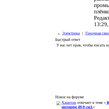
промы
плёнк
Редакт
13:29
←
Электрика
|
Гоночная смес
Быстрый ответ
У вас нет прав, чтобы писать н
Новое на форуме
Харитон
отвечает в теме «
К
мотором 49,9 см3.
»