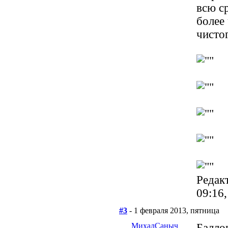
всю с
более
чисто
Редак
09:16
#3
- 1 февраля 2013, пятница
МихалСаныч
Балло