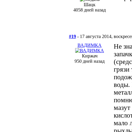
Шацк
4058 дней назад
#19
- 17 августа 2014, воскрес
ВАДИМКА
Не зн
запач
Киржач
(сред
950 дней назад
грязи
подож
воды.
металл
помню 
мазут
кисло
мало 
рыхлы