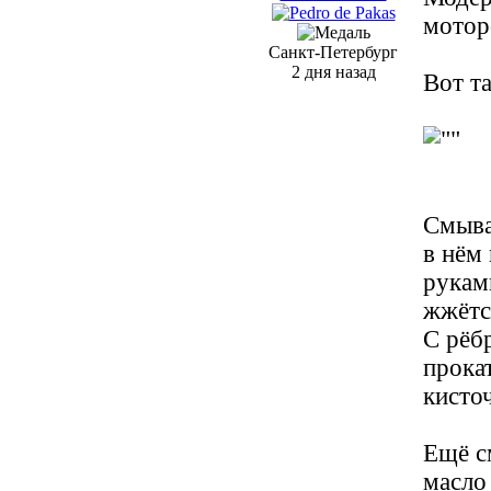
мотор
Санкт-Петербург
2 дня назад
Вот т
Смыва
в нём 
рукам
жжётс
С рёб
прокат
кисто
Ещё с
масло 