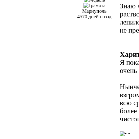
Знаю 
Мариуполь
раств
4570 дней назад
лепил
не пре
Харит
Я пок
очень
Нынче 
взгро
всю с
более
чисто