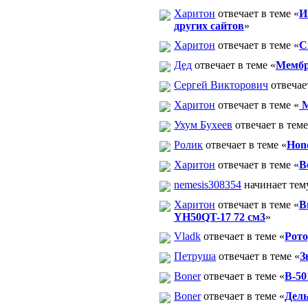
Харитон
отвечает в теме «
И
других сайтов
»
Харитон
отвечает в теме «
С
Дед
отвечает в теме «
Мембр
Сергей Викторович
отвечает
Харитон
отвечает в теме «
М
Ухум Бухеев
отвечает в теме
Ролик
отвечает в теме «
Hon
Харитон
отвечает в теме «
В
nemesis308354
начинает тем
Харитон
отвечает в теме «
В
YH50QT-17 72 см3
»
Vladk
отвечает в теме «
Рото
Петруша
отвечает в теме «
З
Boner
отвечает в теме «
В-50
Boner
отвечает в теме «
Дель