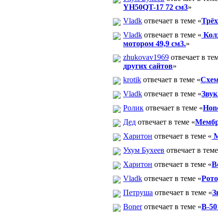
YH50QT-17 72 см3
»
Vladk
отвечает в теме «
Трёх
Vladk
отвечает в теме «
Колх
мотором 49,9 см3.
»
zhukovav1969
отвечает в тем
других сайтов
»
krotik
отвечает в теме «
Схем
Vladk
отвечает в теме «
Звук
Ролик
отвечает в теме «
Hon
Дед
отвечает в теме «
Мембр
Харитон
отвечает в теме «
М
Ухум Бухеев
отвечает в теме
Харитон
отвечает в теме «
В
Vladk
отвечает в теме «
Рото
Петруша
отвечает в теме «
З
Boner
отвечает в теме «
В-50