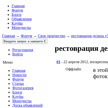
Главная
Форум
Блоги
Объявления
Клубы
Мопедисты
Главная
→
Форум
→
Свое творчество
→
рестоврация дельты v
рестоврация д
Регистрация
Войти
#1
- 22 апреля 2012, воскресен
Меню
Оффлайн
в это
Главная
Новости
фоток
Форум
Статьи
Фотогалерея
Блоги
Клубы
Мопедисты
Доска объявлений