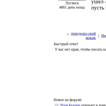
ушел -
Луганск
пусть
4861 день назад
←
переделал свой
|
Им
мокик
Быстрый ответ
У вас нет прав, чтобы писать н
Новое на форуме
Ухум Бухеев
отвечает в теме