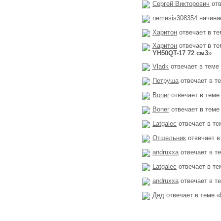
Сергей Викторович
отв
nemesis308354
начина
Харитон
отвечает в те
Харитон
отвечает в те
YH50QT-17 72 см3
»
Vladk
отвечает в теме
Петруша
отвечает в т
Boner
отвечает в теме
Boner
отвечает в теме
Latgalec
отвечает в те
Отшельник
отвечает в
andruxxa
отвечает в т
Latgalec
отвечает в те
andruxxa
отвечает в т
Дед
отвечает в теме «