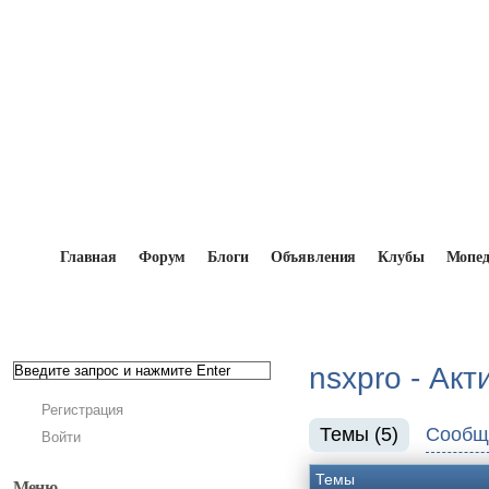
Главная
Форум
Блоги
Объявления
Клубы
Мопе
Главная
→
Форум
→
nsxpro - Активность на фор
nsxpro - Ак
Регистрация
Темы (5)
Сообще
Войти
Темы
Меню