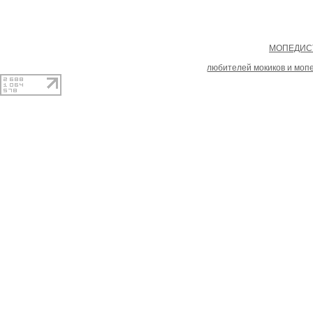
Copyright
МОПЕДИСТ
При копировании материал
любителей мокиков и моп