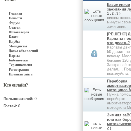
Какие свечи
зажигания л
Главная
1
,
2
,
3
)
пишем плюсы
Новости
минусы свои
Форум
зажигания.
Статьи
Фотогалерея
[РЕШЕНО] 
Блоги
Карпаты пом
Клубы
что делать?
Мопедисты
Карпаты двиг
Доска объявлений
50 дымит, не
Карты
почему. Масл
Библиотека
бензине 120г
3литра всё п
Терминология
делал.... По
Регистрация
пожалуйста.
Правила сайта
Переборка
Кто онлайн?
амортизато
мотоцикла 
Нужна помощ
Пользователей:
0
переборке
амортизатор
Гостей:
0
мотоцикла М
Зимняя заВ
или как бор
мотоксикозо
2
)