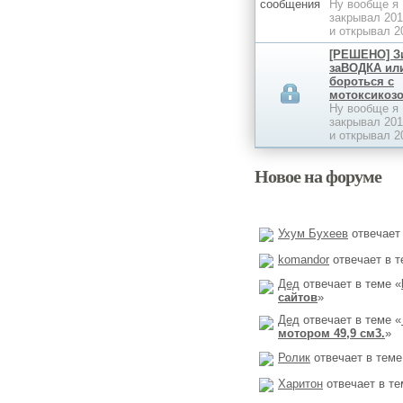
Ну вообще я
закрывал 201
и открывал 2
[РЕШЕНО] З
заВОДКА или
бороться с
мотоксикозо
Ну вообще я
закрывал 201
и открывал 2
Новое на форуме
Ухум Бухеев
отвечает 
komandor
отвечает в т
Дед
отвечает в теме «
сайтов
»
Дед
отвечает в теме «
мотором 49,9 см3.
»
Ролик
отвечает в теме
Харитон
отвечает в те