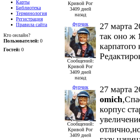
Карты
Кривой Рог
Библиотека
3409 дней
Терминология
назад
Регистрация
фурчик
27 марта 2
Правила сайта
так оно ж 
Кто онлайн?
Пользователей:
0
карпатого 
Гостей:
0
Редактиров
Сообщений:
Кривой Рог
3409 дней
назад
фурчик
27 марта 2
omich
,Спа
корпус ста
увеличение
Сообщений:
отлично,н
Кривой Рог
3409 дней
газу начи