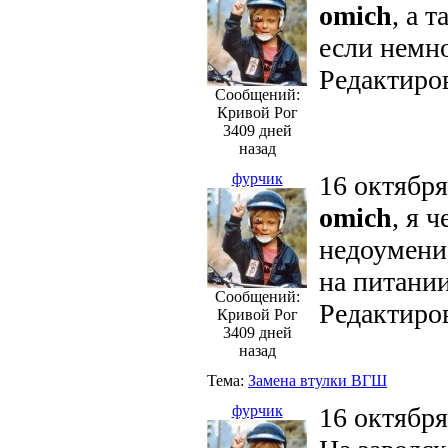
omich
, а 
если немно
Редактиров
Сообщений:
Кривой Рог
3409 дней
назад
фурчик
16 октября
omich
, я 
недоумение
на питани
Сообщений:
Редактиров
Кривой Рог
3409 дней
назад
Тема:
Замена втулки ВГШ
фурчик
16 октября