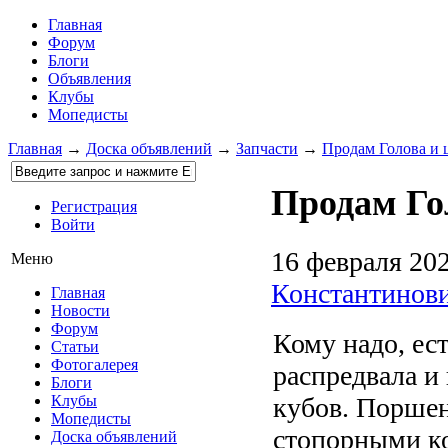
Главная
Форум
Блоги
Объявления
Клубы
Мопедисты
Главная
→
Доска объявлений
→
Запчасти
→
Продам Голова и 
Продам Го
Регистрация
Войти
16 февраля 20
Меню
Константинов
Главная
Новости
Форум
Кому надо, ес
Статьи
Фотогалерея
распредвала и
Блоги
кубов. Поршен
Клубы
Мопедисты
стопорными ко
Доска объявлений