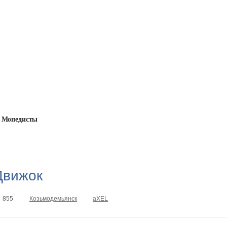
Мопедисты
→
Продам Движок
Движок
855
Козьмодемьянск
aXEL