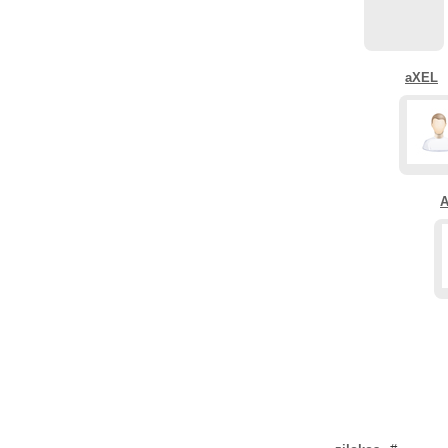
aXEL
А