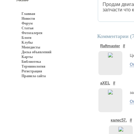
Продам двигат
запчасти что к
Главная
Новости
Форум
Статьи
Фотогалерея
Комментарии (
Блоги
Клубы
Raftmaster
#
Мопедисты
Доска объявлений
Ц
Карты
Библиотека
От
Терминология
Регистрация
Правила сайта
aXEL
#
за
От
калес57.
#